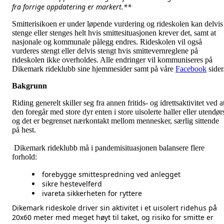
fra forrige oppdatering er markert.**
Smitterisikoen er under løpende vurdering og rideskolen kan delvis
stenge eller stenges helt hvis smittesituasjonen krever det, samt at
nasjonale og kommunale pålegg endres. Rideskolen vil også
vurderes stengt eller delvis stengt hvis smittevernreglene på
rideskolen ikke overholdes. Alle endringer vil kommuniseres på
Dikemark rideklubb sine hjemmesider samt på våre
Facebook
sider
Bakgrunn
Riding generelt skiller seg fra annen fritids- og idrettsaktivitet ved a
den foregår med store dyr enten i store uisolerte haller eller utendør
og det er begrenset nærkontakt mellom mennesker, særlig sittende
på hest.
Dikemark rideklubb må i pandemisituasjonen balansere flere
forhold:
forebygge smittespredning ved anlegget
sikre hestevelferd
ivareta sikkerheten for ryttere
Dikemark rideskole driver sin aktivitet i et uisolert ridehus på
20x60 meter med meget høyt til taket, og risiko for smitte er