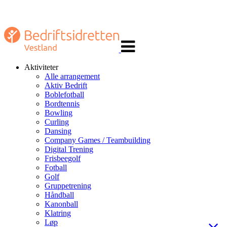
Veksle
navigasjon
Aktiviteter
Alle arrangement
Aktiv Bedrift
Boblefotball
Bordtennis
Bowling
Curling
Dansing
Company Games / Teambuilding
Digital Trening
Frisbeegolf
Fotball
Golf
Gruppetrening
Håndball
Kanonball
Klatring
Løp