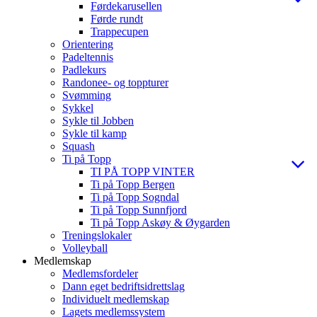
Førdekarusellen
Førde rundt
Trappecupen
Orientering
Padeltennis
Padlekurs
Randonee- og toppturer
Svømming
Sykkel
Sykle til Jobben
Sykle til kamp
Squash
Ti på Topp
TI PÅ TOPP VINTER
Ti på Topp Bergen
Ti på Topp Sogndal
Ti på Topp Sunnfjord
Ti på Topp Askøy & Øygarden
Treningslokaler
Volleyball
Medlemskap
Medlemsfordeler
Dann eget bedriftsidrettslag
Individuelt medlemskap
Lagets medlemssystem