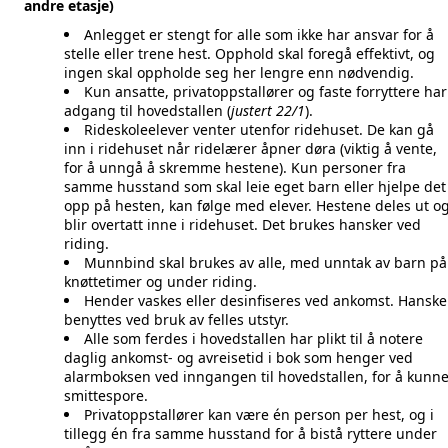
andre etasje)
Anlegget er stengt for alle som ikke har ansvar for å
stelle eller trene hest. Opphold skal foregå effektivt, og
ingen skal oppholde seg her lengre enn nødvendig.
Kun ansatte, privatoppstallører og faste forryttere har
adgang til hovedstallen (
justert 22/1
).
Rideskoleelever venter utenfor ridehuset. De kan gå
inn i ridehuset når ridelærer åpner døra (viktig å vente,
for å unngå å skremme hestene). Kun personer fra
samme husstand som skal leie eget barn eller hjelpe det
opp på hesten, kan følge med elever. Hestene deles ut o
blir overtatt inne i ridehuset. Det brukes hansker ved
riding.
Munnbind skal brukes av alle, med unntak av barn på
knøttetimer og under riding.
Hender vaskes eller desinfiseres ved ankomst. Hanske
benyttes ved bruk av felles utstyr.
Alle som ferdes i hovedstallen har plikt til å notere
daglig ankomst- og avreisetid i bok som henger ved
alarmboksen ved inngangen til hovedstallen, for å kunn
smittespore.
Privatoppstallører kan være én person per hest, og i
tillegg én fra samme husstand for å bistå ryttere under