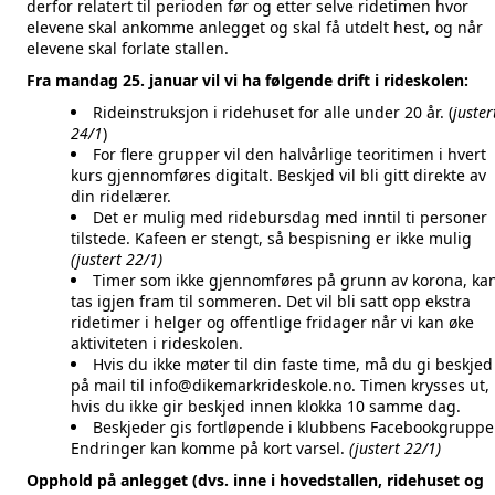
derfor relatert til perioden før og etter selve ridetimen hvor
elevene skal ankomme anlegget og skal få utdelt hest, og når
elevene skal forlate stallen.
Fra mandag 25. januar vil vi ha følgende drift i rideskolen:
Rideinstruksjon i ridehuset for alle under 20 år. (
juster
24/1
)
For flere grupper vil den halvårlige teoritimen i hvert
kurs gjennomføres digitalt. Beskjed vil bli gitt direkte av
din ridelærer.
Det er mulig med ridebursdag med inntil ti personer
tilstede. Kafeen er stengt, så bespisning er ikke mulig
(justert 22/1)
Timer som ikke gjennomføres på grunn av korona, ka
tas igjen fram til sommeren. Det vil bli satt opp ekstra
ridetimer i helger og offentlige fridager når vi kan øke
aktiviteten i rideskolen.
Hvis du ikke møter til din faste time, må du gi beskjed
på mail til
info@dikemarkrideskole.no
. Timen krysses ut,
hvis du ikke gir beskjed innen klokka 10 samme dag.
Beskjeder gis fortløpende i
klubbens Facebookgruppe
Endringer kan komme på kort varsel.
(justert 22/1)
Opphold på anlegget (dvs. inne i hovedstallen, ridehuset og