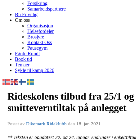
Forsikring
Samarbeidspartnere
Bli Frivillig
Om oss
Organisasjon
Helsefordeler
Brosjyre
Kontakt Oss
Pausegym
Førde Rundt
Book tid
Temaer
Sykle til kamp 2026
Rideskolens tilbud fra 25/1 og
smitteverntiltak på anlegget
Postet av
Dikemark Rideklubb
den
18. jan 2021
** Teksten er oppdatert 22. og 24. januar. Endringer i enkelttiltak