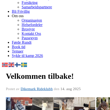
Forsikring
Samarbeidspartnere
Bli Frivillig
Om oss
Organisasjon
Helsefordeler
Brosjyre
Kontakt Oss
Pausegym
Førde Rundt
Book tid
Temaer
Sykle til kamp 2026
Velkommen tilbake!
Postet av
Dikemark Rideklubb
den
14. aug 2025