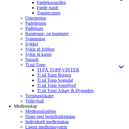
Førdekarusellen
Førde rundt
Trappecupen
Orientering
Padeltennis
Padlekurs
Randonee- og toppturer
Svømming
Sykkel
Sykle til Jobben
Sykle til kamp
Squash
Ti på Topp
TI PÅ TOPP VINTER
Ti på Topp Bergen
Ti på Topp Sogndal
Ti på Topp Sunnfjord
Ti på Topp Askøy & Øygarden
Treningslokaler
Volleyball
Medlemskap
Medlemsfordeler
Dann eget bedriftsidrettslag
Individuelt medlemskap
Lagets medlemssystem