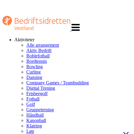
Veksle
navigasjon
Aktiviteter
Alle arrangement
Aktiv Bedrift
Boblefotball
Bordtennis
Bowling
Curling
Dansing
Company Games / Teambuilding
Digital Trening
Frisbeegolf
Fotball
Golf
Gruppetrening
Håndball
Kanonball
Klatring
Løp