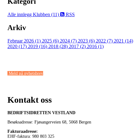
Kategori
Alle innlegg
Klubben (11)
RSS
Arkiv
Februar 2026 (1)
2025 (6)
2024 (7)
2023 (6)
2022 (7)
2021 (14)
2020 (17)
2019 (16)
2018 (28)
2017 (2)
2016 (1)
Meld på nyhetsbrev
Kontakt oss
BEDRIFTSIDRETTEN VESTLAND
Besøksadresse: Fjøsangerveien 68,
5068 Bergen
Fakturaadresse
:
EHF-faktura: 980 803 325