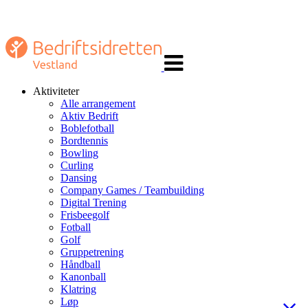
Veksle
navigasjon
Aktiviteter
Alle arrangement
Aktiv Bedrift
Boblefotball
Bordtennis
Bowling
Curling
Dansing
Company Games / Teambuilding
Digital Trening
Frisbeegolf
Fotball
Golf
Gruppetrening
Håndball
Kanonball
Klatring
Løp