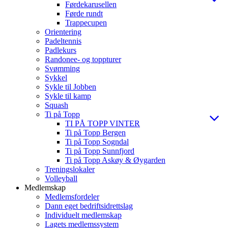
Førdekarusellen
Førde rundt
Trappecupen
Orientering
Padeltennis
Padlekurs
Randonee- og toppturer
Svømming
Sykkel
Sykle til Jobben
Sykle til kamp
Squash
Ti på Topp
TI PÅ TOPP VINTER
Ti på Topp Bergen
Ti på Topp Sogndal
Ti på Topp Sunnfjord
Ti på Topp Askøy & Øygarden
Treningslokaler
Volleyball
Medlemskap
Medlemsfordeler
Dann eget bedriftsidrettslag
Individuelt medlemskap
Lagets medlemssystem