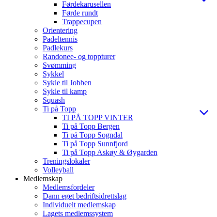
Førdekarusellen
Førde rundt
Trappecupen
Orientering
Padeltennis
Padlekurs
Randonee- og toppturer
Svømming
Sykkel
Sykle til Jobben
Sykle til kamp
Squash
Ti på Topp
TI PÅ TOPP VINTER
Ti på Topp Bergen
Ti på Topp Sogndal
Ti på Topp Sunnfjord
Ti på Topp Askøy & Øygarden
Treningslokaler
Volleyball
Medlemskap
Medlemsfordeler
Dann eget bedriftsidrettslag
Individuelt medlemskap
Lagets medlemssystem