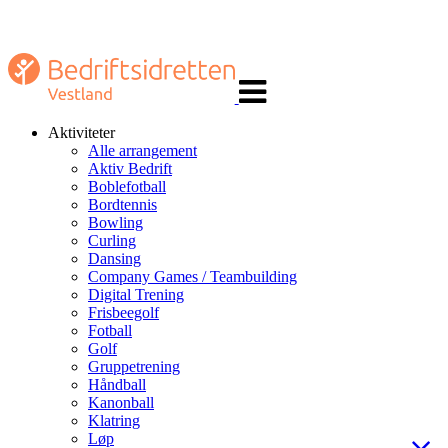
Veksle
navigasjon
Aktiviteter
Alle arrangement
Aktiv Bedrift
Boblefotball
Bordtennis
Bowling
Curling
Dansing
Company Games / Teambuilding
Digital Trening
Frisbeegolf
Fotball
Golf
Gruppetrening
Håndball
Kanonball
Klatring
Løp