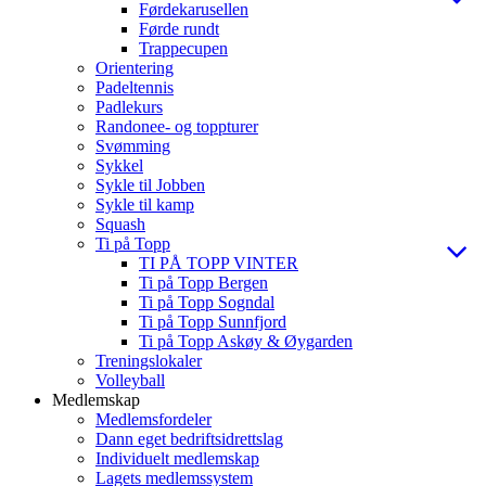
Førdekarusellen
Førde rundt
Trappecupen
Orientering
Padeltennis
Padlekurs
Randonee- og toppturer
Svømming
Sykkel
Sykle til Jobben
Sykle til kamp
Squash
Ti på Topp
TI PÅ TOPP VINTER
Ti på Topp Bergen
Ti på Topp Sogndal
Ti på Topp Sunnfjord
Ti på Topp Askøy & Øygarden
Treningslokaler
Volleyball
Medlemskap
Medlemsfordeler
Dann eget bedriftsidrettslag
Individuelt medlemskap
Lagets medlemssystem