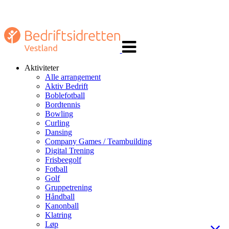
Veksle
navigasjon
Aktiviteter
Alle arrangement
Aktiv Bedrift
Boblefotball
Bordtennis
Bowling
Curling
Dansing
Company Games / Teambuilding
Digital Trening
Frisbeegolf
Fotball
Golf
Gruppetrening
Håndball
Kanonball
Klatring
Løp