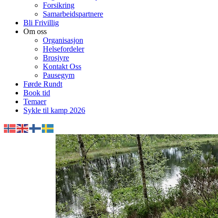
Forsikring
Samarbeidspartnere
Bli Frivillig
Om oss
Organisasjon
Helsefordeler
Brosjyre
Kontakt Oss
Pausegym
Førde Rundt
Book tid
Temaer
Sykle til kamp 2026