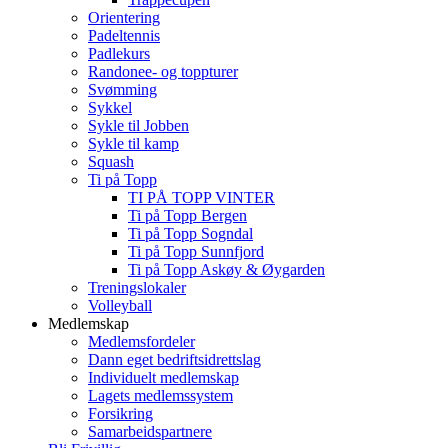
Orientering
Padeltennis
Padlekurs
Randonee- og toppturer
Svømming
Sykkel
Sykle til Jobben
Sykle til kamp
Squash
Ti på Topp
TI PÅ TOPP VINTER
Ti på Topp Bergen
Ti på Topp Sogndal
Ti på Topp Sunnfjord
Ti på Topp Askøy & Øygarden
Treningslokaler
Volleyball
Medlemskap
Medlemsfordeler
Dann eget bedriftsidrettslag
Individuelt medlemskap
Lagets medlemssystem
Forsikring
Samarbeidspartnere