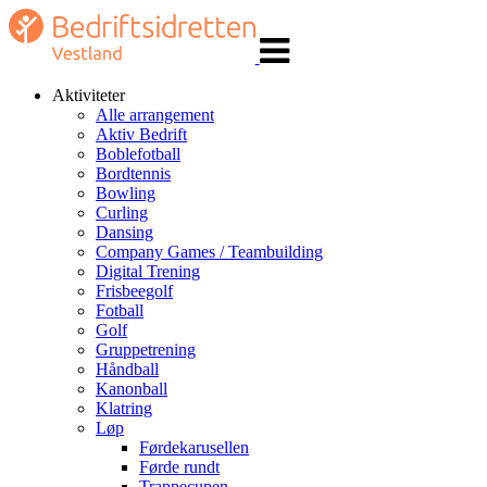
Veksle
navigasjon
Aktiviteter
Alle arrangement
Aktiv Bedrift
Boblefotball
Bordtennis
Bowling
Curling
Dansing
Company Games / Teambuilding
Digital Trening
Frisbeegolf
Fotball
Golf
Gruppetrening
Håndball
Kanonball
Klatring
Løp
Førdekarusellen
Førde rundt
Trappecupen