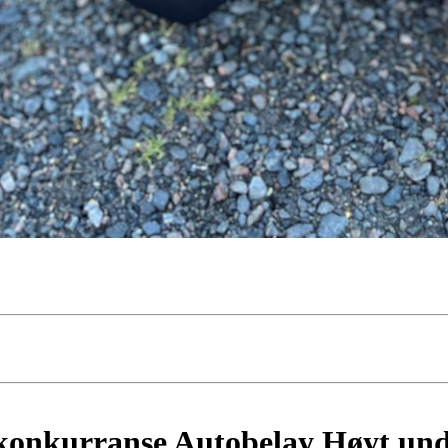
skonkurranse Autobelay Høyt un