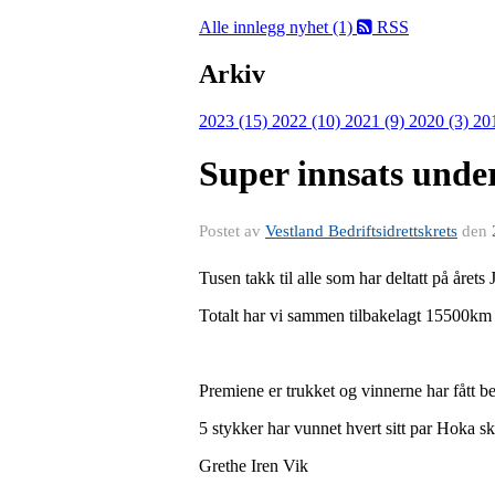
Alle innlegg
nyhet (1)
RSS
Arkiv
2023 (15)
2022 (10)
2021 (9)
2020 (3)
20
Super innsats under
Postet av
Vestland Bedriftsidrettskrets
den
Tusen takk til alle som har deltatt på årets
Totalt har vi sammen tilbakelagt 15500km 
Premiene er trukket og vinnerne har fått b
5 stykker har vunnet hvert sitt par Hoka sk
Grethe Iren Vik