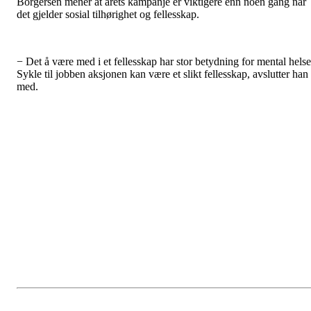
Borgersen mener at årets kampanje er viktigere enn noen gang når
det gjelder sosial tilhørighet og fellesskap.
− Det å være med i et fellesskap har stor betydning for mental helse
Sykle til jobben aksjonen kan være et slikt fellesskap, avslutter han
med.