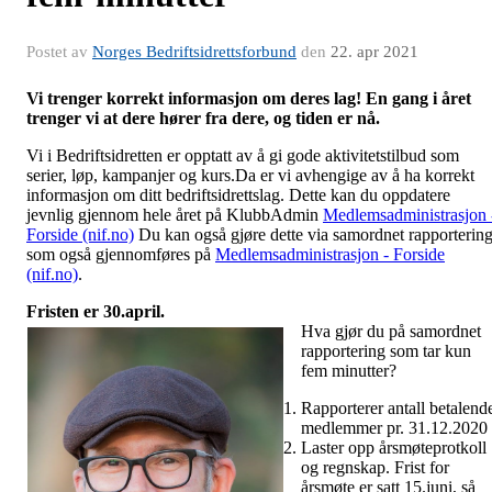
Postet av
Norges Bedriftsidrettsforbund
den
22. apr 2021
Vi trenger korrekt informasjon om deres lag! En gang i året
trenger vi at dere hører fra dere, og tiden er nå.
Vi i Bedriftsidretten er opptatt av å gi gode aktivitetstilbud som
serier, løp, kampanjer og kurs.Da er vi avhengige av å ha korrekt
informasjon om ditt bedriftsidrettslag. Dette kan du oppdatere
jevnlig gjennom hele året på KlubbAdmin
Medlemsadministrasjon 
Forside (nif.no)
Du kan også gjøre dette via samordnet rapportering
som også gjennomføres på
Medlemsadministrasjon - Forside
(nif.no)
.
Fristen er 30.april.
Hva gjør du på samordnet
rapportering som tar kun
fem minutter?
Rapporterer antall betalend
medlemmer pr. 31.12.2020
Laster opp årsmøteprotkoll
og regnskap. Frist for
årsmøte er satt 15.juni, så