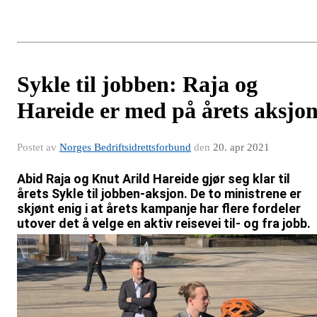
Sykle til jobben: Raja og
Hareide er med på årets aksjo
Postet av
Norges Bedriftsidrettsforbund
den
20. apr 2021
Abid Raja og Knut Arild Hareide gjør seg klar til
årets Sykle til jobben-aksjon. De to ministrene er
skjønt enig i at årets kampanje har flere fordeler
utover det å velge en aktiv reisevei til- og fra jobb.