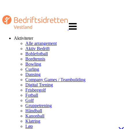
Veksle
navigasjon
Aktiviteter
Alle arrangement
Aktiv Bedrift
Boblefotball
Bordtennis
Bowling
Curling
Dansing
Company Games / Teambuilding
Digital Trening
Frisbeegolf
Fotball
Golf
Gruppetrening
Håndball
Kanonball
Klatring
Løp