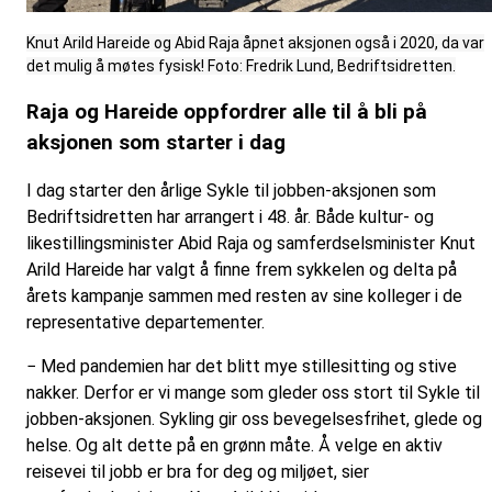
Knut Arild Hareide og Abid Raja åpnet aksjonen også i 2020, da var
det mulig å møtes fysisk! Foto: Fredrik Lund, Bedriftsidretten.
Raja og Hareide oppfordrer alle til å bli på
aksjonen som starter i dag
I dag starter den årlige Sykle til jobben-aksjonen som
Bedriftsidretten har arrangert i 48. år. Både kultur- og
likestillingsminister Abid Raja og samferdselsminister Knut
Arild Hareide har valgt å finne frem sykkelen og delta på
årets kampanje sammen med resten av sine kolleger i de
representative departementer.
− Med pandemien har det blitt mye stillesitting og stive
nakker. Derfor er vi mange som gleder oss stort til Sykle til
jobben-aksjonen. Sykling gir oss bevegelsesfrihet, glede og
helse. Og alt dette på en grønn måte. Å velge en aktiv
reisevei til jobb er bra for deg og miljøet, sier