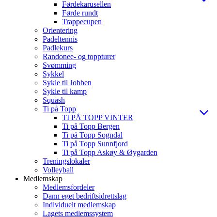
Førdekarusellen
Førde rundt
Trappecupen
Orientering
Padeltennis
Padlekurs
Randonee- og toppturer
Svømming
Sykkel
Sykle til Jobben
Sykle til kamp
Squash
Ti på Topp
TI PÅ TOPP VINTER
Ti på Topp Bergen
Ti på Topp Sogndal
Ti på Topp Sunnfjord
Ti på Topp Askøy & Øygarden
Treningslokaler
Volleyball
Medlemskap
Medlemsfordeler
Dann eget bedriftsidrettslag
Individuelt medlemskap
Lagets medlemssystem