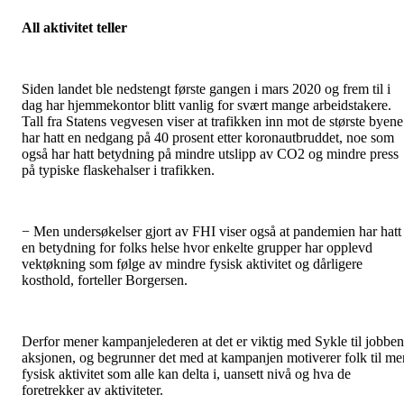
All aktivitet teller
Siden landet ble nedstengt første gangen i mars 2020 og frem til i
dag har hjemmekontor blitt vanlig for svært mange arbeidstakere.
Tall fra Statens vegvesen viser at trafikken inn mot de største byene
har hatt en nedgang på 40 prosent etter koronautbruddet, noe som
også har hatt betydning på mindre utslipp av CO2 og mindre press
på typiske flaskehalser i trafikken.
− Men undersøkelser gjort av FHI viser også at pandemien har hatt
en betydning for folks helse hvor enkelte grupper har opplevd
vektøkning som følge av mindre fysisk aktivitet og dårligere
kosthold, forteller Borgersen.
Derfor mener kampanjelederen at det er viktig med Sykle til jobben
aksjonen, og begrunner det med at kampanjen motiverer folk til me
fysisk aktivitet som alle kan delta i, uansett nivå og hva de
foretrekker av aktiviteter.