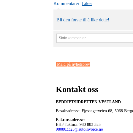
Kommentarer
Liker
Bli den første til å like dette!
Meld på nyhetsbrev
Kontakt oss
BEDRIFTSIDRETTEN VESTLAND
Besøksadresse: Fjøsangerveien 68,
5068 Berg
Fakturaadresse
:
EHF-faktura: 980 803 325
980803325@autoinvoice.no