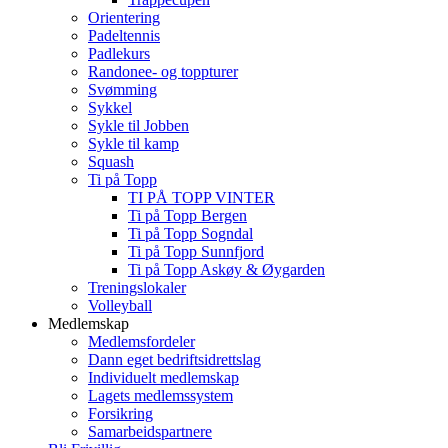
Orientering
Padeltennis
Padlekurs
Randonee- og toppturer
Svømming
Sykkel
Sykle til Jobben
Sykle til kamp
Squash
Ti på Topp
TI PÅ TOPP VINTER
Ti på Topp Bergen
Ti på Topp Sogndal
Ti på Topp Sunnfjord
Ti på Topp Askøy & Øygarden
Treningslokaler
Volleyball
Medlemskap
Medlemsfordeler
Dann eget bedriftsidrettslag
Individuelt medlemskap
Lagets medlemssystem
Forsikring
Samarbeidspartnere