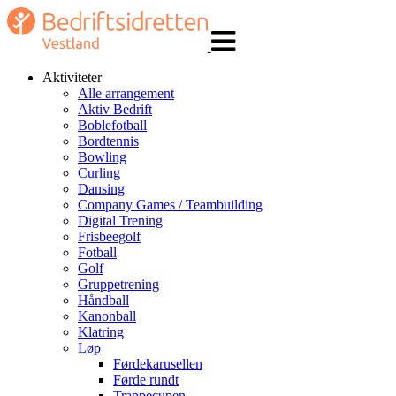
Veksle
navigasjon
Aktiviteter
Alle arrangement
Aktiv Bedrift
Boblefotball
Bordtennis
Bowling
Curling
Dansing
Company Games / Teambuilding
Digital Trening
Frisbeegolf
Fotball
Golf
Gruppetrening
Håndball
Kanonball
Klatring
Løp
Førdekarusellen
Førde rundt
Trappecupen