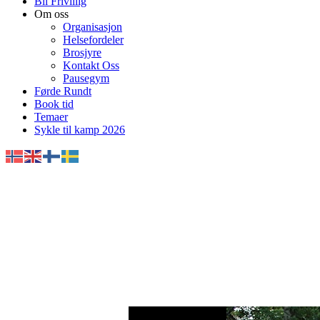
Bli Frivillig
Om oss
Organisasjon
Helsefordeler
Brosjyre
Kontakt Oss
Pausegym
Førde Rundt
Book tid
Temaer
Sykle til kamp 2026