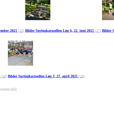
ptember 2021
(22)
Bilder Springkarusellen Løp 6, 22. juni 2021
(17)
Bilder 
1
(14)
Bilder Springkarusellen Løp 3, 27. april 2021
(20)
 september 2021