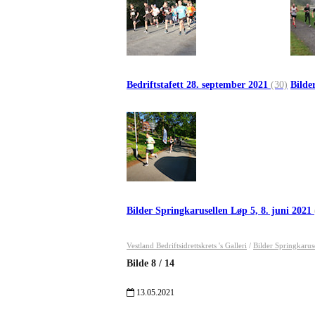
Bedriftstafett 28. september 2021
(30)
Bilde
Bilder Springkarusellen Løp 5, 8. juni 2021
Vestland Bedriftsidrettskrets 's Galleri
/
Bilder Springkarus
Bilde
8
/
14
13.05.2021