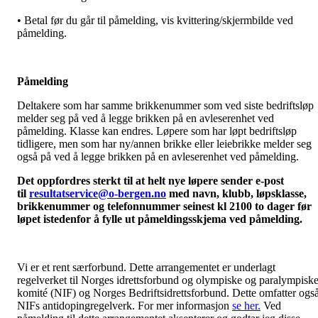
• Betal før du går til påmelding, vis kvittering/skjermbilde ved
påmelding.
Påmelding
Deltakere som har samme brikkenummer som ved siste bedriftsløp
melder seg på ved å legge brikken på en avleserenhet ved
påmelding. Klasse kan endres. Løpere som har løpt bedriftsløp
tidligere, men som har ny/annen brikke eller leiebrikke melder seg
også på ved å legge brikken på en avleserenhet ved påmelding.
Det oppfordres sterkt til at helt nye løpere sender e-post
til
resultatservice@o-bergen.no
med navn, klubb, løpsklasse,
brikkenummer og telefonnummer seinest kl 2100 to dager før
løpet istedenfor å fylle ut påmeldingsskjema ved påmelding.
Vi er et rent særforbund. Dette arrangementet er underlagt
regelverket til Norges idrettsforbund og olympiske og paralympisk
komité (NIF) og Norges Bedriftsidrettsforbund. Dette omfatter ogs
NIFs antidopingregelverk. For mer informasjon
se her.
Ved