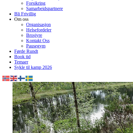
Forsikring
Samarbeidspartnere
Bli Frivillig
Om oss
Organisasjon
Helsefordeler
Brosjyre
Kontakt Oss
Pausegym
Førde Rundt
Book tid
Temaer
Sykle til kamp 2026