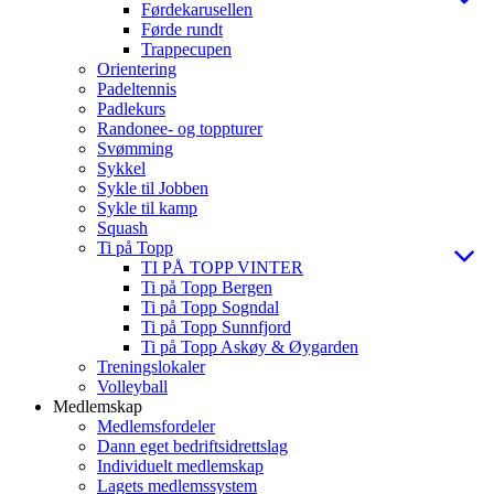
Førdekarusellen
Førde rundt
Trappecupen
Orientering
Padeltennis
Padlekurs
Randonee- og toppturer
Svømming
Sykkel
Sykle til Jobben
Sykle til kamp
Squash
Ti på Topp
TI PÅ TOPP VINTER
Ti på Topp Bergen
Ti på Topp Sogndal
Ti på Topp Sunnfjord
Ti på Topp Askøy & Øygarden
Treningslokaler
Volleyball
Medlemskap
Medlemsfordeler
Dann eget bedriftsidrettslag
Individuelt medlemskap
Lagets medlemssystem