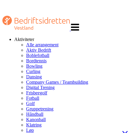
Veksle
navigasjon
Aktiviteter
Alle arrangement
Aktiv Bedrift
Boblefotball
Bordtennis
Bowling
Curling
Dansing
Company Games / Teambuilding
Digital Trening
Frisbeegolf
Fotball
Golf
Gruppetrening
Håndball
Kanonball
Klatring
Løp