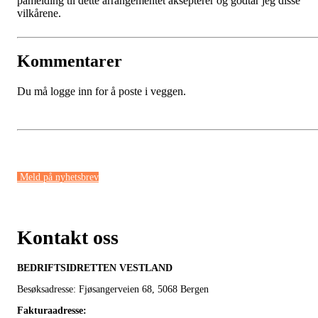
påmelding til dette arrangementet aksepterer og godtar jeg disse
vilkårene.
Kommentarer
Du må logge inn for å poste i veggen.
Meld på nyhetsbrev
Kontakt oss
BEDRIFTSIDRETTEN VESTLAND
Besøksadresse: Fjøsangerveien 68,
5068 Bergen
Fakturaadresse
: