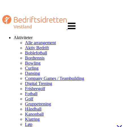
Veksle
navigasjon
Aktiviteter
Alle arrangement
Aktiv Bedrift
Boblefotball
Bordtennis
Bowling
Curling
Dansing
Company Games / Teambuilding
Digital Trening
Frisbeegolf
Fotball
Golf
Gruppetrening
Håndball
Kanonball
Klatring
Løp