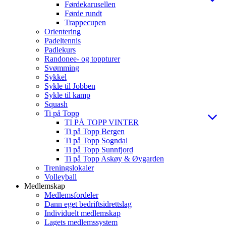
Førdekarusellen
Førde rundt
Trappecupen
Orientering
Padeltennis
Padlekurs
Randonee- og toppturer
Svømming
Sykkel
Sykle til Jobben
Sykle til kamp
Squash
Ti på Topp
TI PÅ TOPP VINTER
Ti på Topp Bergen
Ti på Topp Sogndal
Ti på Topp Sunnfjord
Ti på Topp Askøy & Øygarden
Treningslokaler
Volleyball
Medlemskap
Medlemsfordeler
Dann eget bedriftsidrettslag
Individuelt medlemskap
Lagets medlemssystem