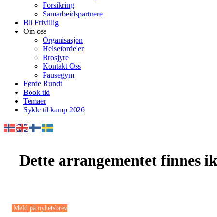
Forsikring
Samarbeidspartnere
Bli Frivillig
Om oss
Organisasjon
Helsefordeler
Brosjyre
Kontakt Oss
Pausegym
Førde Rundt
Book tid
Temaer
Sykle til kamp 2026
Dette arrangementet finnes ikk
Meld på nyhetsbrev