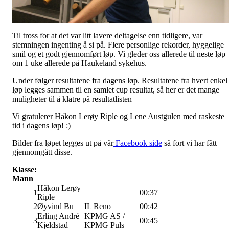
Til tross for at det var litt lavere deltagelse enn tidligere, var
stemningen ingenting å si på. Flere personlige rekorder, hyggelige
smil og et godt gjennomført løp. Vi gleder oss allerede til neste løp
om 1 uke allerede på Haukeland sykehus.
Under følger resultatene fra dagens løp. Resultatene fra hvert enkel
løp legges sammen til en samlet cup resultat, så her er det mange
muligheter til å klatre på resultatlisten
Vi gratulerer Håkon Lerøy Riple og Lene Austgulen med raskeste
tid i dagens løp! :)
Bilder fra løpet legges ut på vår
Facebook side
så fort vi har fått
gjennomgått disse.
Klasse:
Mann
Håkon Lerøy
1
00:37
Riple
2
Øyvind Bu
IL Reno
00:42
Erling André
KPMG AS /
3
00:45
Kjeldstad
KPMG Puls