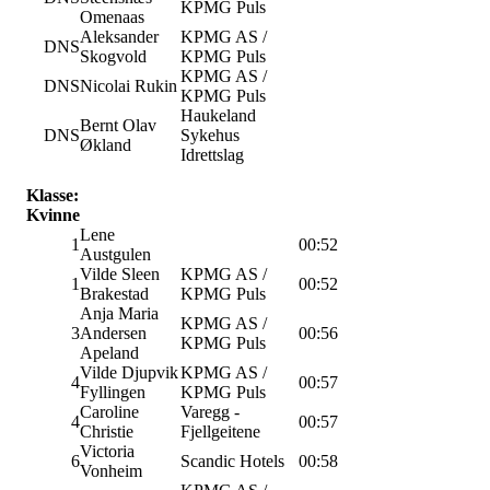
KPMG Puls
Omenaas
Aleksander
KPMG AS /
DNS
Skogvold
KPMG Puls
KPMG AS /
DNS
Nicolai Rukin
KPMG Puls
Haukeland
Bernt Olav
DNS
Sykehus
Økland
Idrettslag
Klasse:
Kvinne
Lene
1
00:52
Austgulen
Vilde Sleen
KPMG AS /
1
00:52
Brakestad
KPMG Puls
Anja Maria
KPMG AS /
3
Andersen
00:56
KPMG Puls
Apeland
Vilde Djupvik
KPMG AS /
4
00:57
Fyllingen
KPMG Puls
Caroline
Varegg -
4
00:57
Christie
Fjellgeitene
Victoria
6
Scandic Hotels
00:58
Vonheim