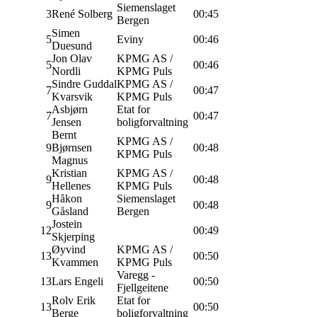
Siemenslaget
3
René Solberg
00:45
Bergen
Simen
5
Eviny
00:46
Duesund
Jon Olav
KPMG AS /
5
00:46
Nordli
KPMG Puls
Sindre Guddal
KPMG AS /
7
00:47
Kvarsvik
KPMG Puls
Asbjørn
Etat for
7
00:47
Jensen
boligforvaltning
Bernt
KPMG AS /
9
Bjørnsen
00:48
KPMG Puls
Magnus
Kristian
KPMG AS /
9
00:48
Hellenes
KPMG Puls
Håkon
Siemenslaget
9
00:48
Gåsland
Bergen
Jostein
12
00:49
Skjerping
Øyvind
KPMG AS /
13
00:50
Kvammen
KPMG Puls
Varegg -
13
Lars Engeli
00:50
Fjellgeitene
Rolv Erik
Etat for
13
00:50
Berge
boligforvaltning