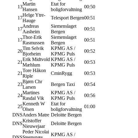
Martin
Etat for
13
00:50
Hansen
boligforvaltning
Helge Ytre-
17
Telesport Bergen
00:51
Hauge
Andreas
Siemenslaget
17
00:51
Aasheim
Bergen
Thor-Erik
Siemenslaget
17
00:51
Rasmussen
Bergen
Tim Selvik
KPMG AS /
20
00:52
Bjorheim
KPMG Puls
Erik Midtvold
KPMG AS /
21
00:53
Mæhlum
KPMG Puls
Tore Håkon
21
CminRygg
00:53
Riple
Bjørn Chr
23
Bergen Taxi
00:54
Larsen
Martines
KPMG AS /
24
00:56
Rasdal Vik
KPMG Puls
Kenneth W
Etat for
25
01:00
Olsen
boligforvaltning
DNS
Anders Matre
Deloitte Bergen
Kristoffer
DNS
Deloitte Bergen
Nieuwejaar
Peder Nicolai
KPMG AS /
DNS
Steensnæs