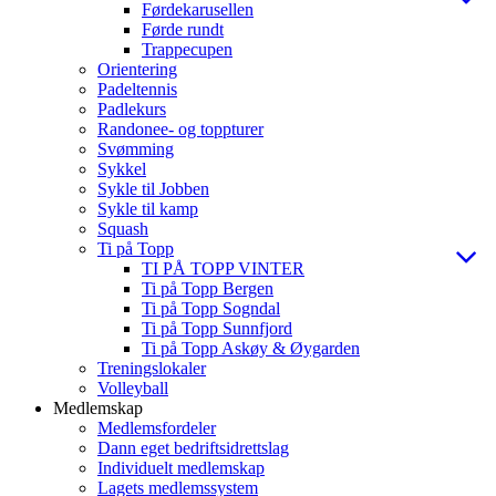
Førdekarusellen
Førde rundt
Trappecupen
Orientering
Padeltennis
Padlekurs
Randonee- og toppturer
Svømming
Sykkel
Sykle til Jobben
Sykle til kamp
Squash
Ti på Topp
TI PÅ TOPP VINTER
Ti på Topp Bergen
Ti på Topp Sogndal
Ti på Topp Sunnfjord
Ti på Topp Askøy & Øygarden
Treningslokaler
Volleyball
Medlemskap
Medlemsfordeler
Dann eget bedriftsidrettslag
Individuelt medlemskap
Lagets medlemssystem