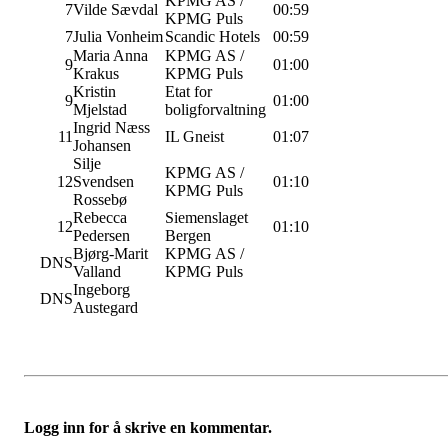
KPMG AS /
7
Vilde Sævdal
00:59
KPMG Puls
7
Julia Vonheim
Scandic Hotels
00:59
Maria Anna
KPMG AS /
9
01:00
Krakus
KPMG Puls
Kristin
Etat for
9
01:00
Mjelstad
boligforvaltning
Ingrid Næss
11
IL Gneist
01:07
Johansen
Silje
KPMG AS /
12
Svendsen
01:10
KPMG Puls
Rossebø
Rebecca
Siemenslaget
12
01:10
Pedersen
Bergen
Bjørg-Marit
KPMG AS /
DNS
Valland
KPMG Puls
Ingeborg
DNS
Austegard
Logg inn for å skrive en kommentar.