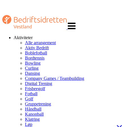
Veksle
navigasjon
Aktiviteter
Alle arrangement
Aktiv Bedrift
Boblefotball
Bordtennis
Bowling
Curling
Dansing
Company Games / Teambuilding
Digital Trening
Frisbeegolf
Fotball
Golf
Gruppetrening
Håndball
Kanonball
Klatring
Løp