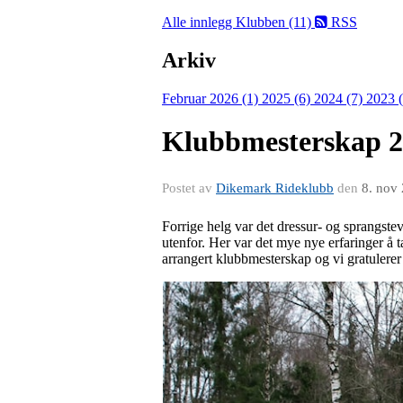
Alle innlegg
Klubben (11)
RSS
Arkiv
Februar 2026 (1)
2025 (6)
2024 (7)
2023 
Klubbmesterskap 
Postet av
Dikemark Rideklubb
den
8. nov
Forrige helg var det dressur- og sprangste
utenfor. Her var det mye nye erfaringer å t
arrangert klubbmesterskap og vi gratulerer