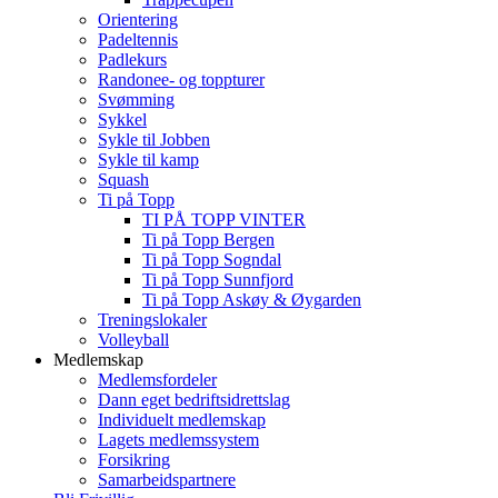
Orientering
Padeltennis
Padlekurs
Randonee- og toppturer
Svømming
Sykkel
Sykle til Jobben
Sykle til kamp
Squash
Ti på Topp
TI PÅ TOPP VINTER
Ti på Topp Bergen
Ti på Topp Sogndal
Ti på Topp Sunnfjord
Ti på Topp Askøy & Øygarden
Treningslokaler
Volleyball
Medlemskap
Medlemsfordeler
Dann eget bedriftsidrettslag
Individuelt medlemskap
Lagets medlemssystem
Forsikring
Samarbeidspartnere