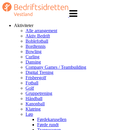
Veksle
navigasjon
Aktiviteter
Alle arrangement
Aktiv Bedrift
Boblefotball
Bordtennis
Bowling
Curling
Dansing
Company Games / Teambuilding
Digital Trening
Frisbeegolf
Fotball
Golf
Gruppetrening
Håndball
Kanonball
Klatring
Løp
Førdekarusellen
Førde rundt
Trappecupen