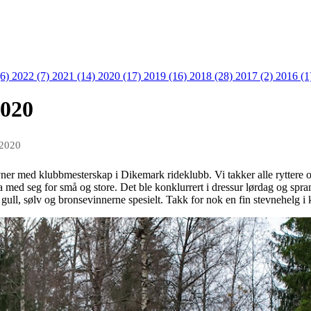
(6)
2022 (7)
2021 (14)
2020 (17)
2019 (16)
2018 (28)
2017 (2)
2016 (1
2020
 2020
vner med klubbmesterskap i Dikemark rideklubb. Vi takker alle ryttere 
a med seg for små og store. Det ble konklurrert i dressur lørdag og spr
 gull, sølv og bronsevinnerne spesielt. Takk for nok en fin stevnehelg i