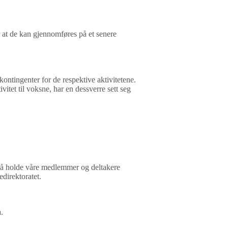
r at de kan gjennomføres på et senere
ontingenter for de respektive aktivitetene.
itet til voksne, har en dessverre sett seg
or å holde våre medlemmer og deltakere
edirektoratet.
.