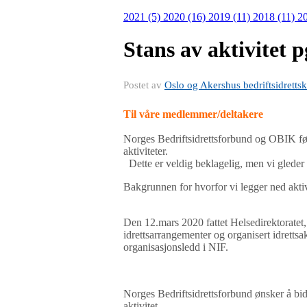
2021 (5)
2020 (16)
2019 (11)
2018 (11)
20
Stans av aktivitet 
Postet av
Oslo og Akershus bedriftsidrettsk
Til våre medlemmer/deltakere
Norges Bedriftsidrettsforbund og OBIK følg
aktiviteter.
Dette er veldig beklagelig, men vi gleder os
Bakgrunnen for hvorfor vi legger ned aktiv
Den 12.mars 2020 fattet Helsedirektoratet
idrettsarrangementer og organisert idrettsakt
organisasjonsledd i NIF.
Norges Bedriftsidrettsforbund ønsker å bid
aktivitet.