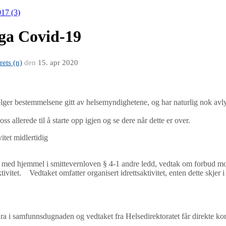
17 (3)
pga Covid-19
rets (n)
den
15. apr 2020
er bestemmelsene gitt av helsemyndighetene, og har naturlig nok avlyst
s allerede til å starte opp igjen og se dere når dette er over.
itet midlertidig
, med hjemmel i smittevernloven § 4-1 andre ledd, vedtak om forbud mo
ivitet. Vedtaket omfatter organisert idrettsaktivitet, enten dette skjer i pr
ra i samfunnsdugnaden og vedtaket fra Helsedirektoratet får direkte kon