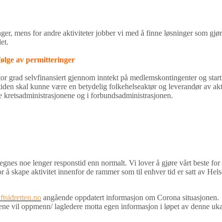
nger, mens for andre aktiviteter jobber vi med å finne løsninger som gjø
 det.
følge av permitteringer
tor grad selvfinansiert gjennom inntekt på medlemskontingenter og startk
tiden skal kunne være en betydelig folkehelseaktør og leverandør av aktiv
de kretsadministrasjonene og i forbundsadministrasjonen.
åregnes noe lenger responstid enn normalt. Vi lover å gjøre vårt beste f
for å skape aktivitet innenfor de rammer som til enhver tid er satt av Hels
tsidretten.no
angående oppdatert informasjon om Corona situasjonen.
tene vil oppmenn/ lagledere motta egen informasjon i løpet av denne uka