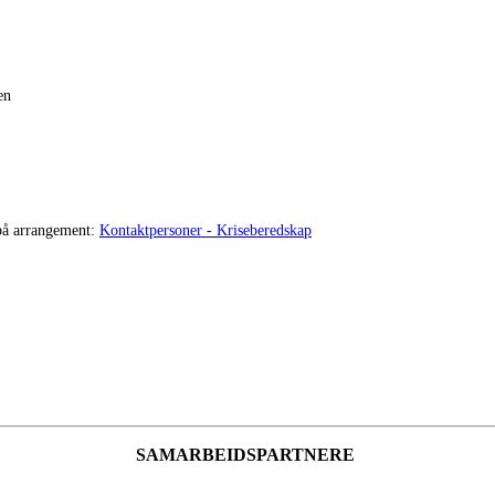
en
 på arrangement:
Kontaktpersoner - Kriseberedskap
SAMARBEIDSPARTNERE