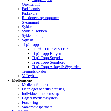
Orientering
Padeltennis
Padlekurs
Randonee- og toppturer
Svømming
Sykkel
Sykle til Jobben
Sykle til kamp
Squash
Ti på Topp
TI PÅ TOPP VINTER
Ti på Topp Bergen
Ti på Topp Sogndal
Ti på Topp Sunnfjord
Ti på Topp Askøy & Øygarden
Treningslokaler
Volleyball
Medlemskap
Medlemsfordeler
Dann eget bedriftsidrettslag
Individuelt medlemskap
Lagets medlemssystem
Forsikring
Samarbeidspartnere