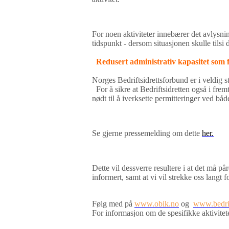
For noen aktiviteter innebærer det avlysni
tidspunkt - dersom situasjonen skulle tilsi
Redusert administrativ kapasitet som 
Norges Bedriftsidrettsforbund er i veldig s
For å sikre at Bedriftsidretten også i frem
nødt til å iverksette permitteringer ved bå
Se gjerne pressemelding om dette
her.
Dette vil dessverre resultere i at det må p
informert, samt at vi vil strekke oss langt 
Følg med på
www.obik.no
og
www.bedrif
For informasjon om de spesifikke aktivite