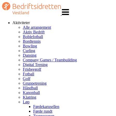
Veksle
navigasjon
Aktiviteter
Alle arrangement
Aktiv Bedrift
Boblefotball
Bordtennis
Bowling
Curling
Dansing
Company Games / Teambuilding
Digital Trening
Frisbeegolf
Fotball
Golf
Gruppetrening
Håndball
Kanonball
Klatring
Løp
Førdekarusellen
Førde rundt
Trappecupen