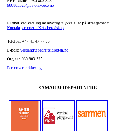
EHF-faktura: 980 803 325
980803325@autoinvoice.no
Rutiner ved varsling av alvorlig ulykke eller på arrangement:
Kontaktpersoner - Kriseberedskap
Telefon:
+47
41 47 77 75
E-post:
vestland@bedriftsidretten.no
Org.nr.: 980 803 325
Personvernerklæring
SAMARBEIDSPARTNERE