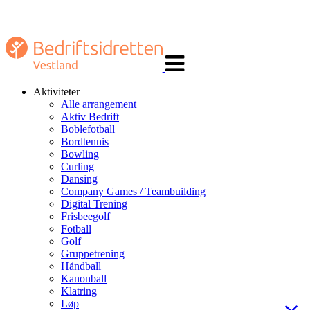
Veksle
navigasjon
Aktiviteter
Alle arrangement
Aktiv Bedrift
Boblefotball
Bordtennis
Bowling
Curling
Dansing
Company Games / Teambuilding
Digital Trening
Frisbeegolf
Fotball
Golf
Gruppetrening
Håndball
Kanonball
Klatring
Løp