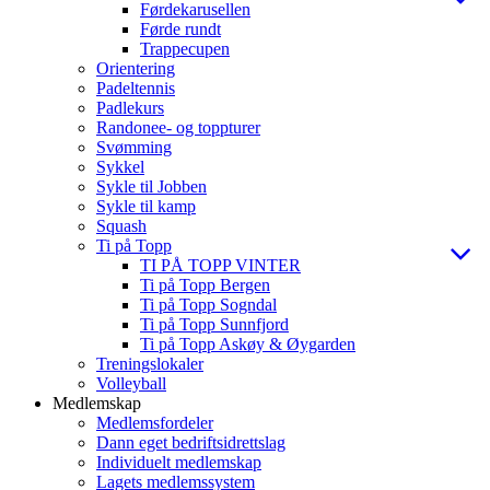
Førdekarusellen
Førde rundt
Trappecupen
Orientering
Padeltennis
Padlekurs
Randonee- og toppturer
Svømming
Sykkel
Sykle til Jobben
Sykle til kamp
Squash
Ti på Topp
TI PÅ TOPP VINTER
Ti på Topp Bergen
Ti på Topp Sogndal
Ti på Topp Sunnfjord
Ti på Topp Askøy & Øygarden
Treningslokaler
Volleyball
Medlemskap
Medlemsfordeler
Dann eget bedriftsidrettslag
Individuelt medlemskap
Lagets medlemssystem