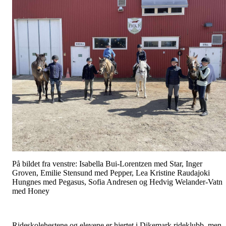
På bildet fra venstre: Isabella Bui-Lorentzen med Star, Inger
Groven, Emilie Stensund med Pepper, Lea Kristine Raudajoki
Hungnes med Pegasus, Sofia Andresen og Hedvig Welander-Vatn
med Honey
Rideskolehestene og elevene er hjertet i Dikemark rideklubb, men