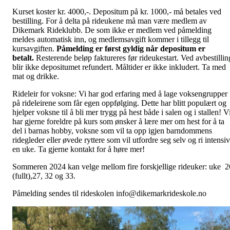
Kurset koster kr. 4000,-. Depositum på kr. 1000,- må betales ved
bestilling. For å delta på rideukene må man være medlem av
Dikemark Rideklubb. De som ikke er medlem ved påmelding
meldes automatisk inn, og medlemsavgift kommer i tillegg til
kursavgiften.
Påmelding er først gyldig når depositum er
betalt.
Resterende beløp faktureres før rideukestart. Ved avbestillin
blir ikke depositumet refundert. Måltider er ikke inkludert. Ta med
mat og drikke.
Rideleir for voksne: Vi har god erfaring med å lage voksengrupper
på rideleirene som får egen oppfølging. Dette har blitt populært og
hjelper voksne til å bli mer trygg på hest både i salen og i stallen! V
har gjerne foreldre på kurs som ønsker å lære mer om hest for å ta
del i barnas hobby, voksne som vil ta opp igjen barndommens
ridegleder eller øvede ryttere som vil utfordre seg selv og ri intensiv
en uke. Ta gjerne kontakt for å høre mer!
Sommeren 2024 kan velge mellom fire forskjellige rideuker: uke 2
(fullt),27, 32 og 33.
Påmelding sendes til rideskolen info@dikemarkrideskole.no