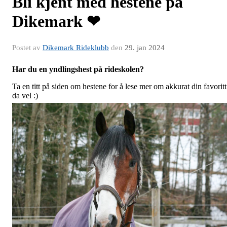
Bli kjent med hestene på
Dikemark ❤
Postet av
Dikemark Rideklubb
den
29. jan 2024
Har du en yndlingshest på rideskolen?
Ta en titt på siden om hestene for å lese mer om akkurat din favoritt
da vel :)