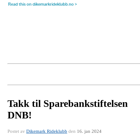
Takk til Sparebankstiftelsen
DNB!
Postet av
Dikemark Rideklubb
den
16. jan 2024