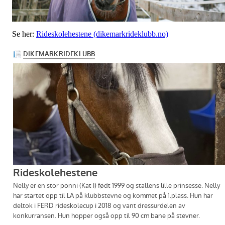
Se her:
Rideskolehestene (dikemarkrideklubb.no)