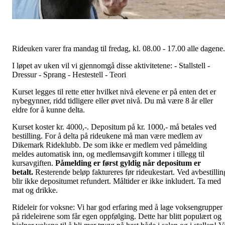
Rideuken varer fra mandag til fredag, kl. 08.00 - 17.00 alle dagene.
I løpet av uken vil vi gjennomgå disse aktivitetene: - Stallstell -
Dressur - Sprang - Hestestell - Teori
Kurset legges til rette etter hvilket nivå elevene er på enten det er
nybegynner, ridd tidligere eller øvet nivå. Du må være 8 år eller
eldre for å kunne delta.
Kurset koster kr. 4000,-. Depositum på kr. 1000,- må betales ved
bestilling. For å delta på rideukene må man være medlem av
Dikemark Rideklubb. De som ikke er medlem ved påmelding
meldes automatisk inn, og medlemsavgift kommer i tillegg til
kursavgiften.
Påmelding er først gyldig når depositum er
betalt.
Resterende beløp faktureres før rideukestart. Ved avbestillin
blir ikke depositumet refundert. Måltider er ikke inkludert. Ta med
mat og drikke.
Rideleir for voksne: Vi har god erfaring med å lage voksengrupper
på rideleirene som får egen oppfølging. Dette har blitt populært og