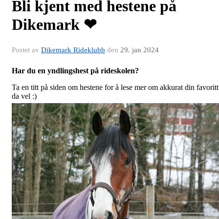
Bli kjent med hestene på
Dikemark ❤
Postet av
Dikemark Rideklubb
den
29. jan 2024
Har du en yndlingshest på rideskolen?
Ta en titt på siden om hestene for å lese mer om akkurat din favoritt
da vel :)