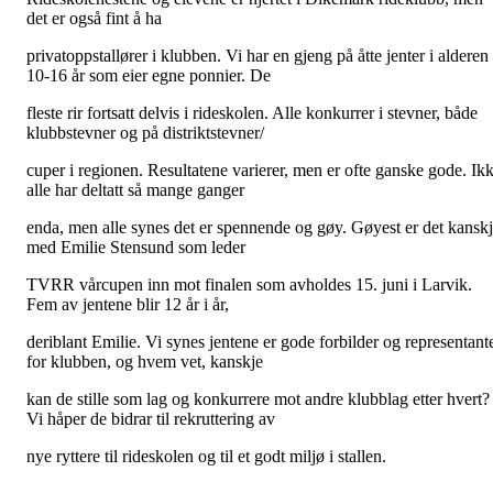
det er også fint å ha
privatoppstallører i klubben. Vi har en gjeng på åtte jenter i alderen
10-16 år som eier egne ponnier. De
fleste rir fortsatt delvis i rideskolen. Alle konkurrer i stevner, både
klubbstevner og på distriktstevner/
cuper i regionen. Resultatene varierer, men er ofte ganske gode. Ik
alle har deltatt så mange ganger
enda, men alle synes det er spennende og gøy. Gøyest er det kansk
med Emilie Stensund som leder
TVRR vårcupen inn mot finalen som avholdes 15. juni i Larvik.
Fem av jentene blir 12 år i år,
deriblant Emilie. Vi synes jentene er gode forbilder og representant
for klubben, og hvem vet, kanskje
kan de stille som lag og konkurrere mot andre klubblag etter hvert?
Vi håper de bidrar til rekruttering av
nye ryttere til rideskolen og til et godt miljø i stallen.