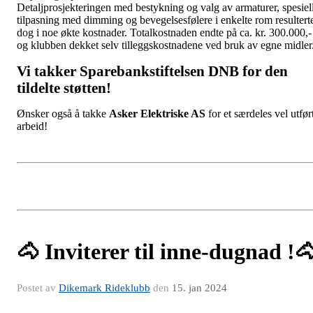
Detaljprosjekteringen med bestykning og valg av armaturer, spesiel
tilpasning med dimming og bevegelsesfølere i enkelte rom resultert
dog i noe økte kostnader. Totalkostnaden endte på ca. kr. 300.000,-
og klubben dekket selv tilleggskostnadene ved bruk av egne midler
Vi takker Sparebankstiftelsen DNB for den
tildelte støtten!
Ønsker også å takke
Asker Elektriske AS
for et særdeles vel utfør
arbeid!
🐴 Inviterer til inne-dugnad !
Postet av
Dikemark Rideklubb
den
15. jan 2024