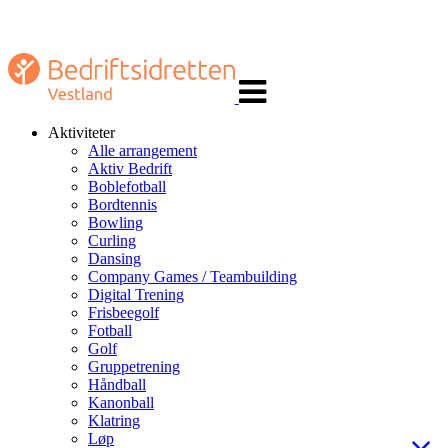
Veksle
navigasjon
Aktiviteter
Alle arrangement
Aktiv Bedrift
Boblefotball
Bordtennis
Bowling
Curling
Dansing
Company Games / Teambuilding
Digital Trening
Frisbeegolf
Fotball
Golf
Gruppetrening
Håndball
Kanonball
Klatring
Løp