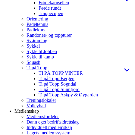
Førdekarusellen
Førde rundt
Trappecupen
Orientering
Padeltennis
Padlekurs
Randonee- og toppturer
Svømming
Sykkel
Sykle til Jobben
Sykle til kamp
Squash
Ti på Topp
TI PÅ TOPP VINTER
Ti på Topp Bergen
Ti på Topp Sogndal
Ti på Topp Sunnfjord
Ti på Topp Askøy & Øygarden
Treningslokaler
Volleyball
Medlemskap
Medlemsfordeler
Dann eget bedriftsidrettslag
Individuelt medlemskap
Lagets medlemssystem