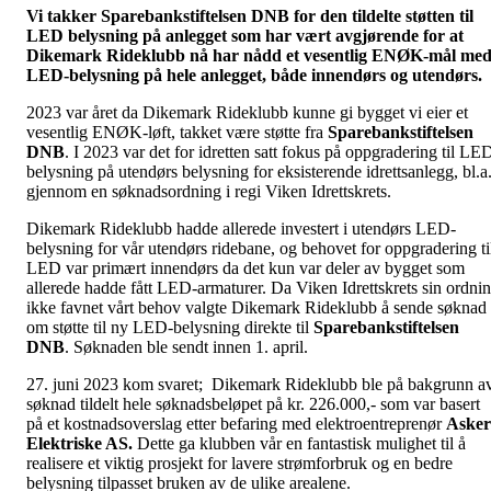
Vi takker Sparebankstiftelsen DNB for den tildelte støtten til
LED belysning på anlegget som har vært avgjørende for at
Dikemark
Rideklubb nå har nådd et vesentlig ENØK-mål me
LED-belysning på hele anlegget, både
innendørs og utendørs.
2023 var året da Dikemark Rideklubb kunne gi bygget vi eier et
vesentlig ENØK-løft, takket være støtte fra
Sparebankstiftelsen
DNB
. I 2023 var det for idretten satt fokus på oppgradering til LE
belysning på utendørs belysning for eksisterende idrettsanlegg, bl.a
gjennom en søknadsordning i regi Viken Idrettskrets.
Dikemark Rideklubb hadde allerede investert i utendørs LED-
belysning for vår utendørs ridebane, og behovet for oppgradering ti
LED var primært innendørs da det kun var deler av bygget som
allerede hadde fått LED-armaturer. Da Viken Idrettskrets sin ordni
ikke favnet vårt behov valgte Dikemark Rideklubb å sende søknad
om støtte til ny LED-belysning direkte til
Sparebankstiftelsen
DNB
. Søknaden ble sendt innen 1. april.
27. juni 2023 kom svaret; Dikemark Rideklubb ble på bakgrunn a
søknad tildelt hele søknadsbeløpet på kr. 226.000,- som var basert
på et kostnadsoverslag etter befaring med elektroentreprenør
Asker
Elektriske AS.
Dette ga klubben vår en fantastisk mulighet til å
realisere et viktig prosjekt for lavere strømforbruk og en bedre
belysning tilpasset bruken av de ulike arealene.