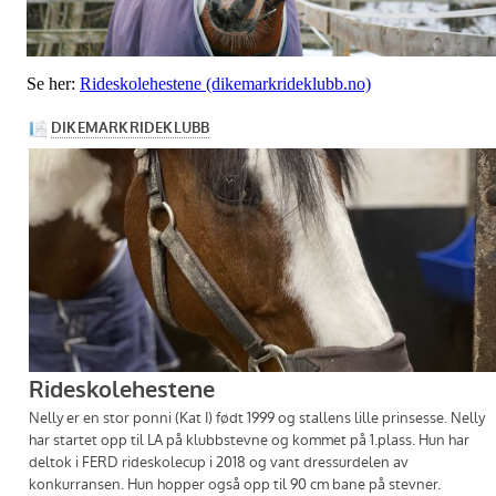
Se her:
Rideskolehestene (dikemarkrideklubb.no)