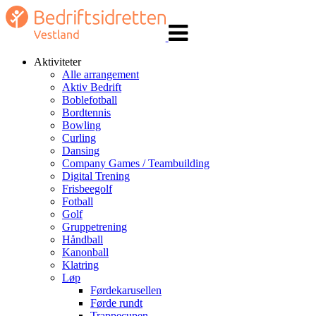
Veksle
navigasjon
Aktiviteter
Alle arrangement
Aktiv Bedrift
Boblefotball
Bordtennis
Bowling
Curling
Dansing
Company Games / Teambuilding
Digital Trening
Frisbeegolf
Fotball
Golf
Gruppetrening
Håndball
Kanonball
Klatring
Løp
Førdekarusellen
Førde rundt
Trappecupen