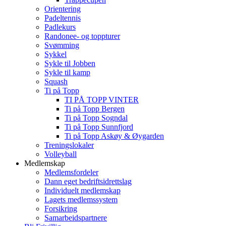
Orientering
Padeltennis
Padlekurs
Randonee- og toppturer
Svømming
Sykkel
Sykle til Jobben
Sykle til kamp
Squash
Ti på Topp
TI PÅ TOPP VINTER
Ti på Topp Bergen
Ti på Topp Sogndal
Ti på Topp Sunnfjord
Ti på Topp Askøy & Øygarden
Treningslokaler
Volleyball
Medlemskap
Medlemsfordeler
Dann eget bedriftsidrettslag
Individuelt medlemskap
Lagets medlemssystem
Forsikring
Samarbeidspartnere