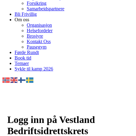
Forsikring
Samarbeidspartnere
Bli Frivillig
Om oss
Organisasjon
Helsefordeler
Brosjyre
Kontakt Oss
Pausegym
Førde Rundt
Book tid
Temaer
Sykle til kamp 2026
Logg inn på Vestland
Bedriftsidrettskrets