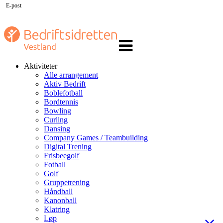
E-post
Veksle
navigasjon
Aktiviteter
Alle arrangement
Aktiv Bedrift
Boblefotball
Bordtennis
Bowling
Curling
Dansing
Company Games / Teambuilding
Digital Trening
Frisbeegolf
Fotball
Golf
Gruppetrening
Håndball
Kanonball
Klatring
Løp