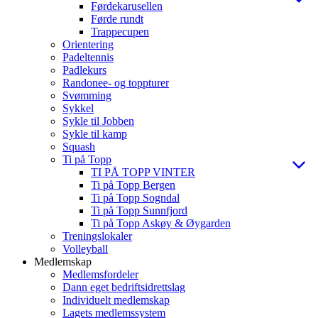
Førdekarusellen
Førde rundt
Trappecupen
Orientering
Padeltennis
Padlekurs
Randonee- og toppturer
Svømming
Sykkel
Sykle til Jobben
Sykle til kamp
Squash
Ti på Topp
TI PÅ TOPP VINTER
Ti på Topp Bergen
Ti på Topp Sogndal
Ti på Topp Sunnfjord
Ti på Topp Askøy & Øygarden
Treningslokaler
Volleyball
Medlemskap
Medlemsfordeler
Dann eget bedriftsidrettslag
Individuelt medlemskap
Lagets medlemssystem