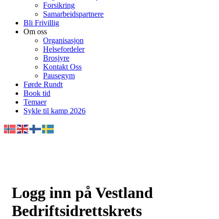
Forsikring
Samarbeidspartnere
Bli Frivillig
Om oss
Organisasjon
Helsefordeler
Brosjyre
Kontakt Oss
Pausegym
Førde Rundt
Book tid
Temaer
Sykle til kamp 2026
Logg inn på Vestland
Bedriftsidrettskrets