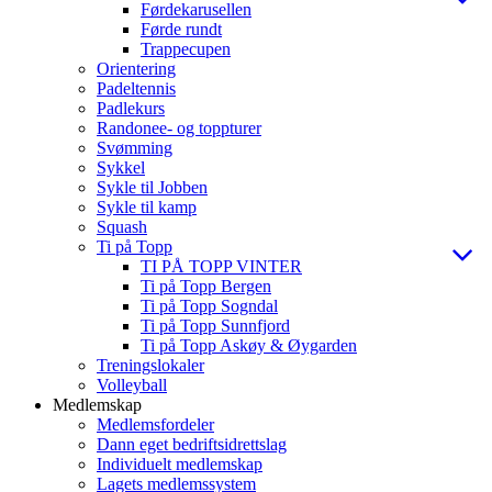
Førdekarusellen
Førde rundt
Trappecupen
Orientering
Padeltennis
Padlekurs
Randonee- og toppturer
Svømming
Sykkel
Sykle til Jobben
Sykle til kamp
Squash
Ti på Topp
TI PÅ TOPP VINTER
Ti på Topp Bergen
Ti på Topp Sogndal
Ti på Topp Sunnfjord
Ti på Topp Askøy & Øygarden
Treningslokaler
Volleyball
Medlemskap
Medlemsfordeler
Dann eget bedriftsidrettslag
Individuelt medlemskap
Lagets medlemssystem