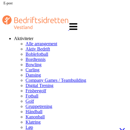
E-post
Veksle
navigasjon
Aktiviteter
Alle arrangement
Aktiv Bedrift
Boblefotball
Bordtennis
Bowling
Curling
Dansing
Company Games / Teambuilding
Digital Trening
Frisbeegolf
Fotball
Golf
Gruppetrening
Håndball
Kanonball
Klatring
Løp