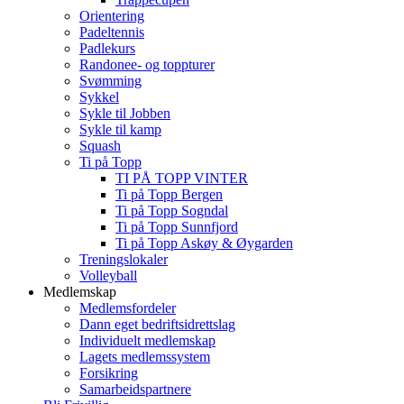
Orientering
Padeltennis
Padlekurs
Randonee- og toppturer
Svømming
Sykkel
Sykle til Jobben
Sykle til kamp
Squash
Ti på Topp
TI PÅ TOPP VINTER
Ti på Topp Bergen
Ti på Topp Sogndal
Ti på Topp Sunnfjord
Ti på Topp Askøy & Øygarden
Treningslokaler
Volleyball
Medlemskap
Medlemsfordeler
Dann eget bedriftsidrettslag
Individuelt medlemskap
Lagets medlemssystem
Forsikring
Samarbeidspartnere