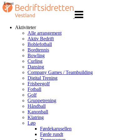
E-post
Veksle
navigasjon
Aktiviteter
Alle arrangement
Aktiv Bedrift
Boblefotball
Bordtennis
Bowling
Curling
Dansing
Company Games / Teambuilding
Digital Trening
Frisbeegolf
Fotball
Golf
Gruppetrening
Håndball
Kanonball
Klatring
Løp
Førdekarusellen
Førde rundt
Trappecupen