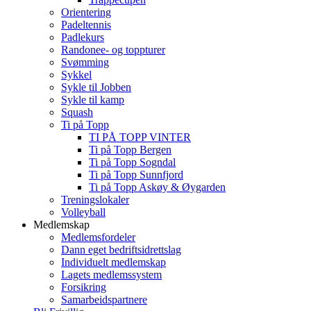
Orientering
Padeltennis
Padlekurs
Randonee- og toppturer
Svømming
Sykkel
Sykle til Jobben
Sykle til kamp
Squash
Ti på Topp
TI PÅ TOPP VINTER
Ti på Topp Bergen
Ti på Topp Sogndal
Ti på Topp Sunnfjord
Ti på Topp Askøy & Øygarden
Treningslokaler
Volleyball
Medlemskap
Medlemsfordeler
Dann eget bedriftsidrettslag
Individuelt medlemskap
Lagets medlemssystem
Forsikring
Samarbeidspartnere