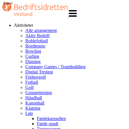
E-post
Veksle
navigasjon
Aktiviteter
Alle arrangement
Aktiv Bedrift
Boblefotball
Bordtennis
Bowling
Curling
Dansing
Company Games / Teambuilding
Digital Trening
Frisbeegolf
Fotball
Golf
Gruppetrening
Håndball
Kanonball
Klatring
Løp
Førdekarusellen
Førde rundt
Trappecupen